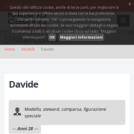
x
+39 02 48008572 •
Questo sito utilizza cookie, anche di terze parti, per migliorare la
tua esperienza e offrire servizi in linea con le tue preferenze.
Cliccando sul tasto "OK" o proseguendo la navigazione
acconsenti all'uso dei cookie. Se vuoi maggiori dettagli o negare
il consenso a tutti o ad alcuni cookie clicca sul tasto "Maggiori
Davide Composit
informazioni".
OK
Maggiori Informazioni
Home
Modelli
Davide
Davide
Modello, steward, comparsa, figurazione
speciale
Anni 28